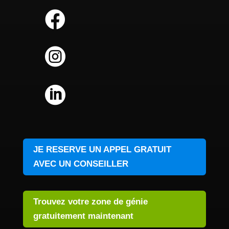



JE RESERVE UN APPEL GRATUIT
AVEC UN CONSEILLER
Trouvez votre zone de génie
gratuitement maintenant